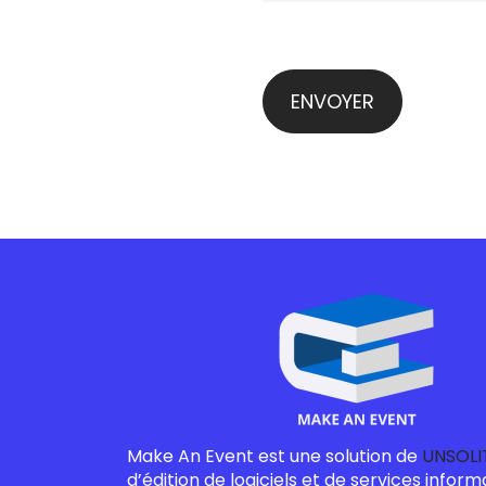
Make An Event est une solution de
UNSOLI
d’édition de logiciels et de services inform