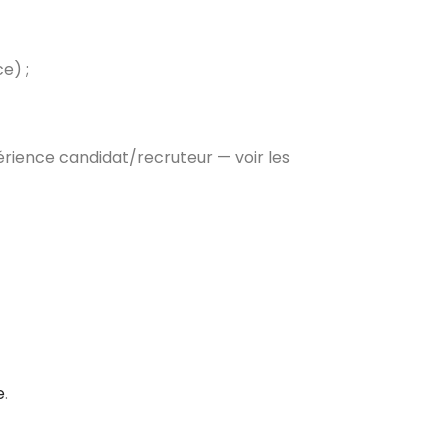
e) ;
périence candidat/recruteur — voir les
e
.