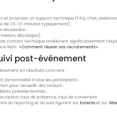
nts et proposer un support technique (FAQ, chat, assistanc
ns de
minutes typiquement) ;
10–15
i nécessaire ;
nnexion, décalages).
nt de contact technique améliorent significativement l’ex
nce Num :
« Comment réussir vos recrutements »
.
 suivi post-événement
événement en résultats concrets :
ersonnalisé à tous les participants ;
ion pour recueillir des retours ;
idats présélectionnés ;
inscription, taux de présence, taux de conversion.
ce du reporting et du suivi figurent sur
Eurecia
et sur
Sila