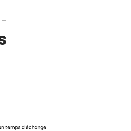
 —
s
un temps d’échange