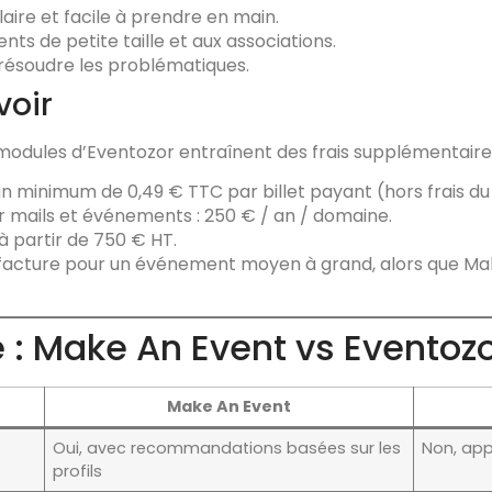
laire et facile à prendre en main.
ts de petite taille et aux associations.
 résoudre les problématiques.
voir
odules d’Eventozor entraînent des frais supplémentaires
ec un minimum de 0,49 € TTC par billet payant (hors frais d
 mails et événements : 250 € / an / domaine.
 à partir de 750 € HT.
 facture pour un événement moyen à grand, alors que Mak
: Make An Event vs Eventoz
Make An Event
Oui, avec recommandations basées sur les
Non, ap
profils