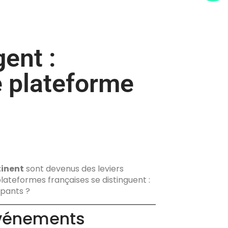
ent :
e plateforme
tinent
sont devenus des leviers
ateformes françaises se distinguent :
ipants ?
événements