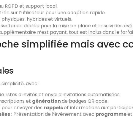
au RGPD et support local.
ée sur l’utilisateur pour une adoption rapide.
hysiques, hybrides et virtuels.
Assistance dédiée pour la mise en place et le suivi des é
pplémentaire n’est payant, tout est inclus dans le forfait
oche simplifiée mais avec c
ales
simplicité, avec :
e listes d’invités et envoi d’invitations automatisées.
inscriptions et
génération
de badges QR code.
ls pour envoyer des
rappels
et informations aux participan
sées
: Présentation de l’événement avec
programme
et