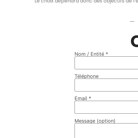
Le choix dépendra donc des objectifs de l
—
Nom / Entité *
Téléphone
Email *
Message (option)