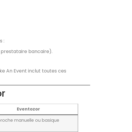
 :
u prestataire bancaire).
e An Event inclut toutes ces
or
Eventozor
proche manuelle ou basique