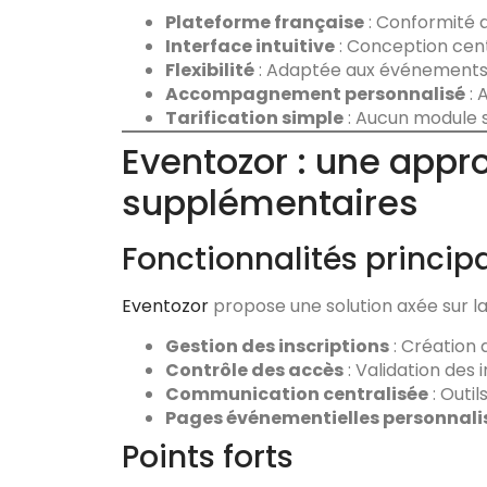
Plateforme française
: Conformité 
Interface intuitive
: Conception centr
Flexibilité
: Adaptée aux événements p
Accompagnement personnalisé
: 
Tarification simple
: Aucun module su
Eventozor : une appr
supplémentaires
Fonctionnalités princip
Eventozor
propose une solution axée sur la 
Gestion des inscriptions
: Création d
Contrôle des accès
: Validation des 
Communication centralisée
: Outi
Pages événementielles personnali
Points forts