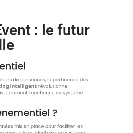
ent : le futur
lle
entiel
liers de personnes, la pertinence des
ng intelligent
révolutionne
 Mais comment fonctionne ce système
vénementiel ?
ées mis en place pour faciliter les
on manuelle ou aléatoire, ce système