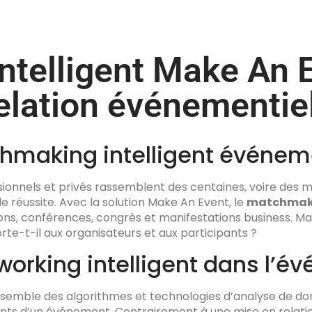
telligent Make An Ev
relation événementie
hmaking intelligent événem
nnels et privés rassemblent des centaines, voire des mil
de réussite. Avec la solution Make An Event, le
matchmaki
lons, conférences, congrès et manifestations business.
te-t-il aux organisateurs et aux participants ?
working intelligent dans l’é
semble des algorithmes et technologies d’analyse de donn
ants d’un événement. Contrairement à une mise en relati