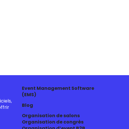
Event Management Software
(EMS)
ciels,
Blog
frir
Organisation de salons
Organisation de congrès
Organisation d’event B2B