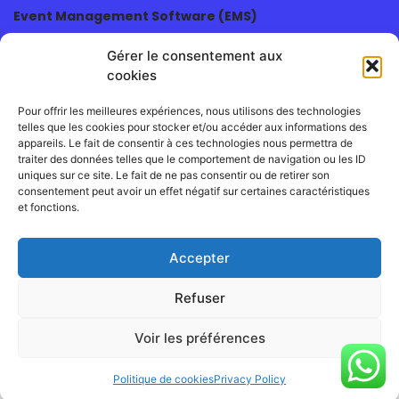
Event Management Software (EMS)
Blog
Gérer le consentement aux
Organisation de salons
cookies
Organisation de congrès
Organisation d’event B2B
Pour offrir les meilleures expériences, nous utilisons des technologies
Organisation de conférences
telles que les cookies pour stocker et/ou accéder aux informations des
Organisation de jobdating
appareils. Le fait de consentir à ces technologies nous permettra de
Organisation de journées portes ouvertes
traiter des données telles que le comportement de navigation ou les ID
Organisation d’événements
uniques sur ce site. Le fait de ne pas consentir ou de retirer son
consentement peut avoir un effet négatif sur certaines caractéristiques
Facilitateur d’événements
et fonctions.
Accepter
Refuser
Voir les préférences
Politique de cookies
Privacy Policy