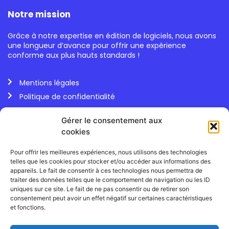
Notre mission
Grâce à notre expertise en édition de logiciels, nous avons
une longueur d’avance pour offrir une expérience
conforme aux plus hauts standards !
Mentions légales
Politique de confidentialité
Gérer le consentement aux
Tél : 09 72 17 57 59
cookies
Pour offrir les meilleures expériences, nous utilisons des technologies
telles que les cookies pour stocker et/ou accéder aux informations des
appareils. Le fait de consentir à ces technologies nous permettra de
traiter des données telles que le comportement de navigation ou les ID
Event Management Software (EMS)
uniques sur ce site. Le fait de ne pas consentir ou de retirer son
consentement peut avoir un effet négatif sur certaines caractéristiques
Blog
et fonctions.
Organisation de salons